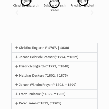
Christine Englerth
Johann Henrich
Friedrich Englerth
Dechan
Gräser
D
Christine Englerth (* 1767, † 1838)
Johann Heinrich Graeser (* 1774, † 1857)
Friedrich Englerth (* 1793, † 1848)
Matthias Deckers (*1802, † 1875)
Johann Wilhelm Preyer (* 1803, † 1899)
Franz Reuleaux (* 1829, † 1905)
Peter Liesen (* 1837, † 1905)