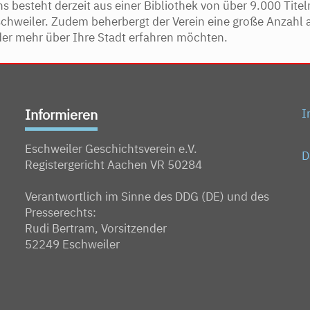
s besteht derzeit aus einer Bibliothek von über 9.000 Titeln
schweiler. Zudem beherbergt der Verein eine große Anzah
der mehr über Ihre Stadt erfahren möchten.
Informieren
I
Eschweiler Geschichtsverein e.V.
D
Registergericht Aachen VR 50284
Verantwortlich im Sinne des DDG (DE) und des
Presserechts:
Rudi Bertram, Vorsitzender
52249 Eschweiler